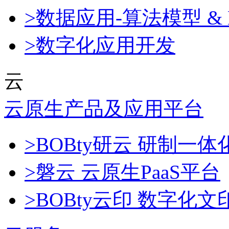
>数据应用-算法模型 & 
>数字化应用开发
云
云原生产品及应用平台
>BOBty研云 研制
>磐云 云原生PaaS平台
>BOBty云印 数字化