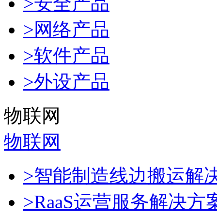
>安全产品
>网络产品
>软件产品
>外设产品
物联网
物联网
>智能制造线边搬运解
>RaaS运营服务解决方