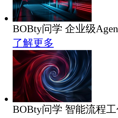
BOBty问学 企业级Age
了解更多
BOBty问学 智能流程