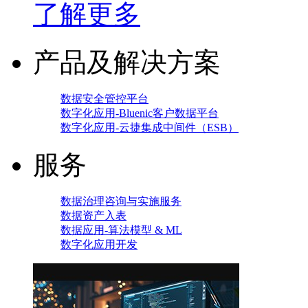
了解更多
产品及解决方案
数据安全管控平台
数字化应用-Bluenic客户数据平台
数字化应用-云捷集成中间件（ESB）
服务
数据治理咨询与实施服务
数据资产入表
数据应用-算法模型 & ML
数字化应用开发