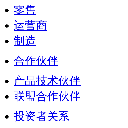
零售
运营商
制造
合作伙伴
产品技术伙伴
联盟合作伙伴
投资者关系