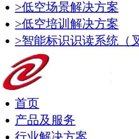
>低空场景解决方案
>低空培训解决方案
>智能标识识读系统（
首页
产品及服务
行业解决方案