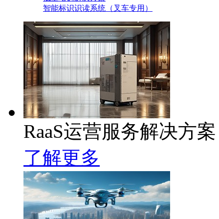
智能标识识读系统（叉车专用）
RaaS运营服务解决方案
了解更多