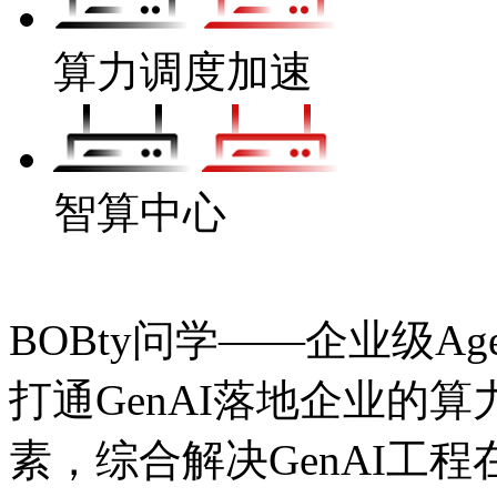
算力调度加速
智算中心
BOBty问学——企业级Ag
打通GenAI落地企业的算力
素，综合解决GenAI工程在