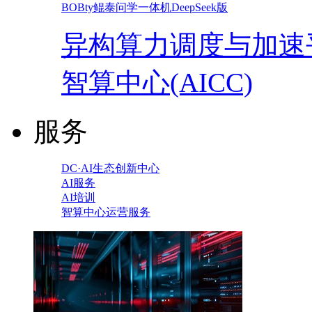
BOBty鲲泰问学一体机DeepSeek版
异构算力调度与加速
智算中心(AICC)
服务
DC·AI生态创新中心
AI服务
AI培训
智算中心运营服务