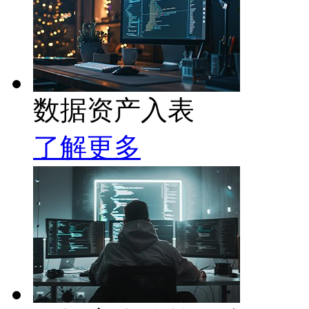
数据资产入表
了解更多