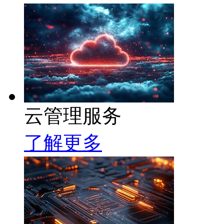
云管理服务
了解更多