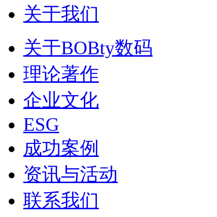
关于我们
关于BOBty数码
理论著作
企业文化
ESG
成功案例
资讯与活动
联系我们