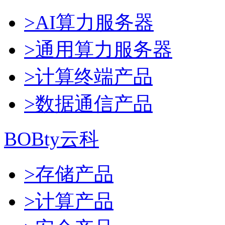
>AI算力服务器
>通用算力服务器
>计算终端产品
>数据通信产品
BOBty云科
>存储产品
>计算产品