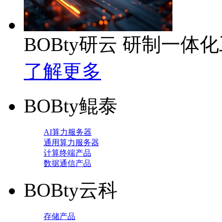
BOBty研云 研制一
了解更多
BOBty鲲泰
AI算力服务器
通用算力服务器
计算终端产品
数据通信产品
BOBty云科
存储产品