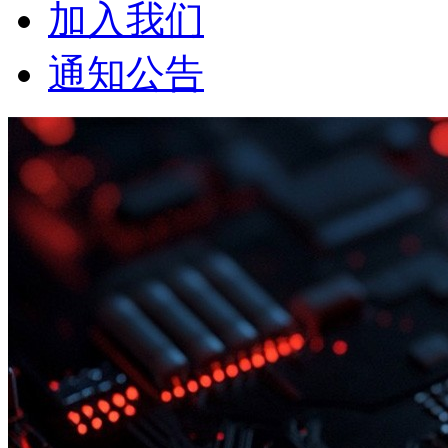
加入我们
通知公告