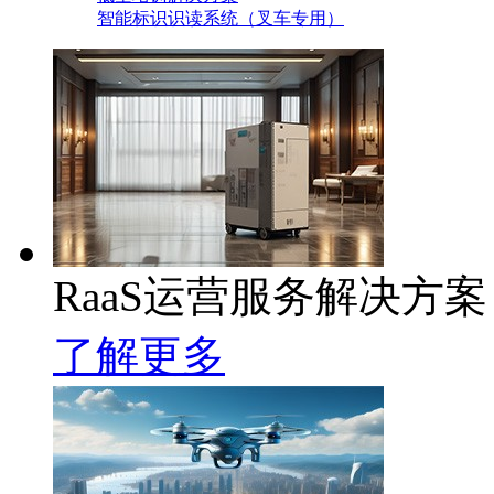
智能标识识读系统（叉车专用）
RaaS运营服务解决方案
了解更多