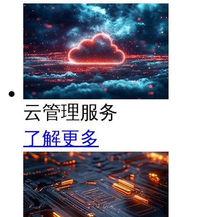
云管理服务
了解更多