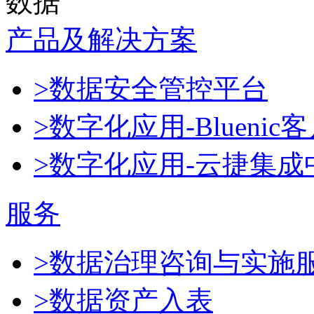
数据
产品及解决方案
>数据安全管控平台
>数字化应用-Blueni
>数字化应用-云捷集成
服务
>数据治理咨询与实施
>数据资产入表