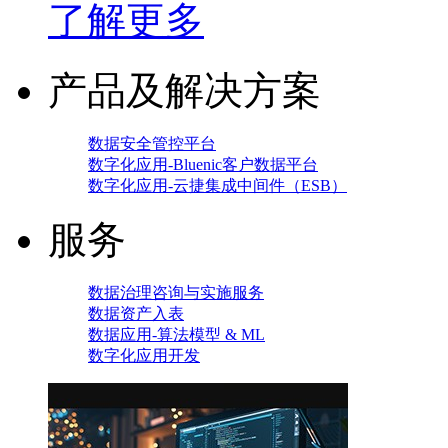
了解更多
产品及解决方案
数据安全管控平台
数字化应用-Bluenic客户数据平台
数字化应用-云捷集成中间件（ESB）
服务
数据治理咨询与实施服务
数据资产入表
数据应用-算法模型 & ML
数字化应用开发