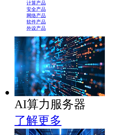
计算产品
安全产品
网络产品
软件产品
外设产品
AI算力服务器
了解更多