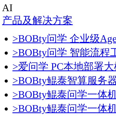
AI
产品及解决方案
>BOBty问学 企业级Ag
>BOBty问学 智能流
>爱问学 PC本地部署
>BOBty鲲泰智算服务
>BOBty鲲泰问学一体
>BOBty鲲泰问学一体机D